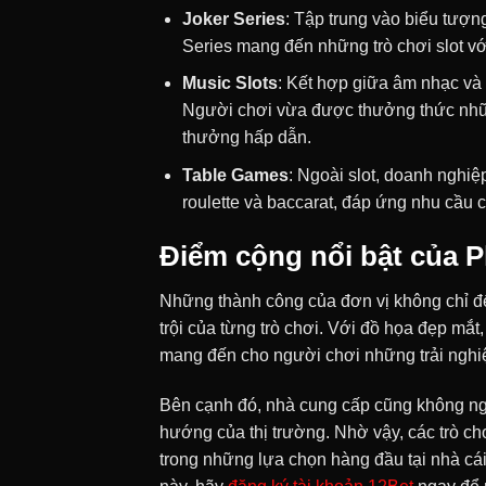
Joker Series
: Tập trung vào biểu tượn
Series mang đến những trò chơi slot vớ
Music Slots
: Kết hợp giữa âm nhạc và 
Người chơi vừa được thưởng thức nhữ
thưởng hấp dẫn.
Table Games
: Ngoài slot, doanh nghiệ
roulette và baccarat, đáp ứng nhu cầu 
Điểm cộng nổi bật của P
Những thành công của đơn vị không chỉ đ
trội của từng trò chơi. Với đồ họa đẹp mắ
mang đến cho người chơi những trải nghiệm 
Bên cạnh đó, nhà cung cấp cũng không ng
hướng của thị trường. Nhờ vậy, các trò c
trong những lựa chọn hàng đầu tại nhà cái