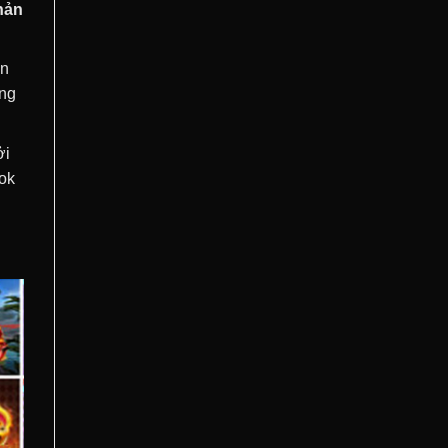
hản
ận
ăng
ởi
ok