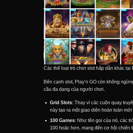
Các thể loại trò chơi slot hấp dẫn khác tại
Bên cạnh slot, Play’n GO còn không ngừng
cầu đa dạng của người chơi.
Grid Slots
: Thay vì các cuộn quay truyề
này tạo ra một giao diện hoàn toàn mới 
100 Games
: Như tên gọi của nó, các 
100 hoặc hơn, mang đến cơ hội chiến 