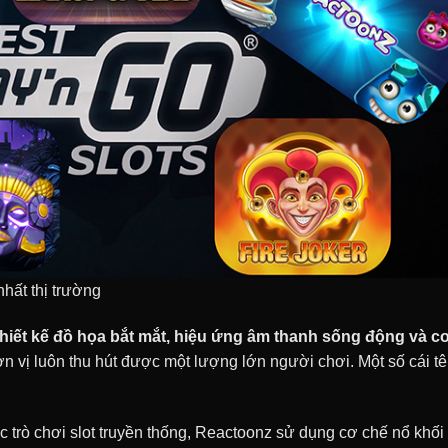
nhất thị trường
thiết kế đồ họa bắt mắt, hiệu ứng âm thanh sống động và c
đơn vị luôn thu hút được một lượng lớn người chơi. Một số cái t
ác trò chơi slot truyền thống, Reactoonz sử dụng cơ chế nổ khối