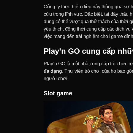
Công ty thực hiện điều này thông qua sự h
cứu trong lĩnh vực. Đặc biệt, tại đây thấu
dung có thể vượt qua thử thách của thời g
yêu thích, đồng thời cung cấp các dịch vụ 
việc mang đến trải nghiệm chơi game đỉnh
Play’n GO cung cấp nh
Play’n GO là một nhà cung cấp trò chơi trự
đa dạng
. Thư viện trò chơi của họ bao g
người chơi.
Slot game