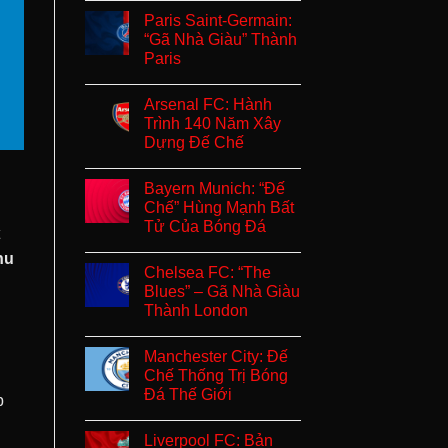
Gia
có
Paris Saint-Germain:
Bóng
bình
Đá
luận
“Gã Nhà Giàu” Thành
ở
Hà
Paris
Lịch
Lan
Thi
Không
Đấu
có
&
Arsenal FC: Hành
bình
Bảng
luận
Trình 140 Năm Xây
Đấu
ở
World
Dựng Đế Chế
Paris
Cup
Saint-
2026:
Không
Germain:
Ngày
có
“Gã
Bayern Munich: “Đế
Hội
bình
Nhà
Bóng
luận
Chế” Hùng Mạnh Bất
Giàu”
ở
Đá
Thành
Tử Của Bóng Đá
Arsenal
Lớn
Paris
FC:
Nhất
Không
Hành
Hành
hu
có
Trình
Tinh
Chelsea FC: “The
bình
140
luận
Blues” – Gã Nhà Giàu
Năm
ở
Xây
Thành London
Bayern
Dựng
Munich:
Đế
Không
“Đế
Chế
có
Chế”
Manchester City: Đế
bình
Hùng
luận
Chế Thống Trị Bóng
Mạnh
ở
Bất
Đá Thế Giới
Chelsea
p
Tử
FC:
Của
Không
“The
Bóng
có
Blues”
Liverpool FC: Bản
Đá
bình
–