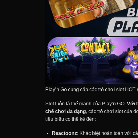
Play’n Go cung cấp các trò chơi slot HOT 
Slot luôn là thế mạnh của Play’n GO.
Với 
chế chơi đa dạng
, các trò chơi slot của 
tiêu biểu có thể kể đến:
Reactoonz
: Khác biệt hoàn toàn với c