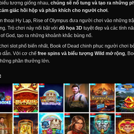
 biểu tượng giống nhau,
chúng sẽ nổ tung và tạo ra những p
ảm giác hồi hộp và phấn khích cho người chơi
.
ần thoại Hy Lạp, Rise of Olympus đưa người chơi vào những tr
ăng. Trò chơi này nổi bật với
đồ họa 3D
tuyệt đẹp và các tính n
 of God, tạo ra những khoảnh khắc bùng nổ.
 chơi slot phổ biến nhất, Book of Dead chinh phục người chơi b
ấp dẫn. Với cơ chế
free spins và biểu tượng Wild mở rộng
, Bo
những phần thưởng lớn.
c